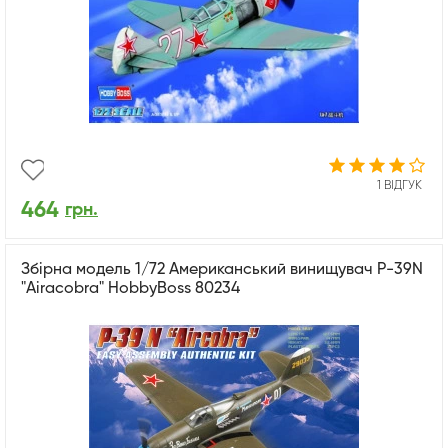
1 ВІДГУК
464
грн.
Збірна модель 1/72 Американський винищувач P-39N
"Airacobra" HobbyBoss 80234