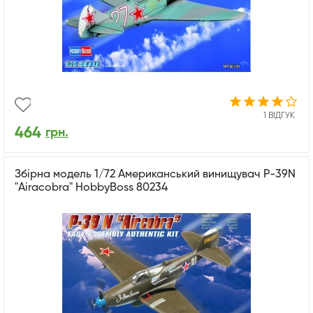
1 ВІДГУК
464
грн.
Збірна модель 1/72 Американський винищувач P-39N
"Airacobra" HobbyBoss 80234