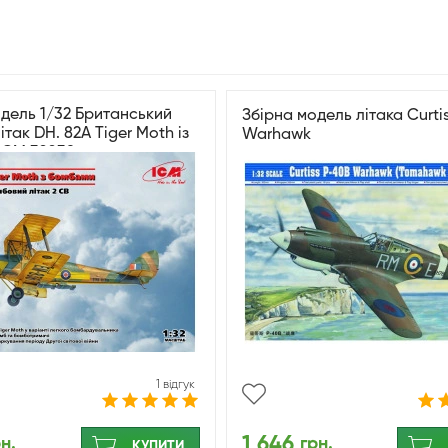
дель 1/32 Британський
Збірна модель літака Curti
ітак DH. 82A Tiger Moth із
Warhawk
ICM 32038
1 відгук
1 646
н.
грн.
КУПИТИ