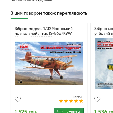
З цим товаром також переглядають
Збірна модель 1/32 Японський
Збірна мо
навчальний літак Ki-86a/K9W1
учбовий л
"Cypress" ICM 32032
бомбами 
1 відгук
1 525
1 536
грн.
гр
КУПИТИ