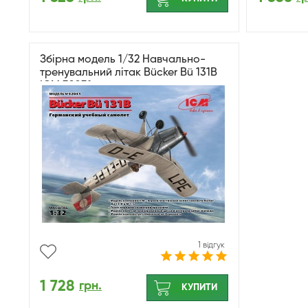
Збірна модель 1/32 Навчально-
тренувальний літак Bücker Bü 131B
ICM 32031
1 відгук
1 728
грн.
КУПИТИ