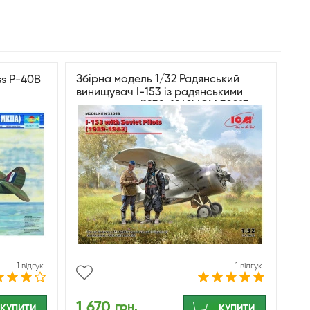
Збірна модель 1/32 Радянський
ss P-40B
винищувач І-153 із радянськими
льотчиками (1939-1942) ICM 32013
1 відгук
1 відгук
1 670
грн.
КУПИТИ
КУПИТИ