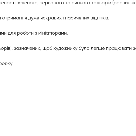
еності зеленого, червоного та синього кольорів (рослинніст
тримання дуже яскравих і насичених відтінків.
ами для роботи з мініатюрами.
ольорів), зазначених, щоб художнику було легше працювати з
бробку