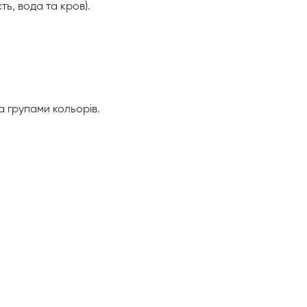
ь, вода та кров).
а групами кольорів.