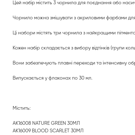
Цей набір містить 3 чорнила для поєднання або насич
Чорнило можна змішувати з акриловими фарбами для о
Ці набори містять три чорнила з найкращими пігмент
Кожен набір складається з вибору відтінків (групи к
Вони забезпечують плавні переходи та інтенсивну о
Випускається у флаконах по 30 мл.
Містить:
AK16008 NATURE GREEN 30МЛ
AK16009 BLOOD SCARLET 30МЛ