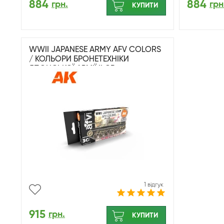
884
884
грн.
грн
КУПИТИ
WWII JAPANESE ARMY AFV COLORS
/ КОЛЬОРИ БРОНЕТЕХНІКИ
ЯПОНСЬКОЇ АРМІЇ II CВ
1 відгук
915
грн.
КУПИТИ