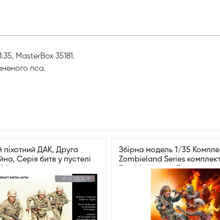
35, MasterBox 35181.
аненого пса.
 піхотний ДАК, Друга
Збірна модель 1/35 Компле
йна, Серія битв у пустелі
Zombieland Series комплек
 Африки
Zombie Hunter: Дорога до в
Останній шанс! MasterBox 