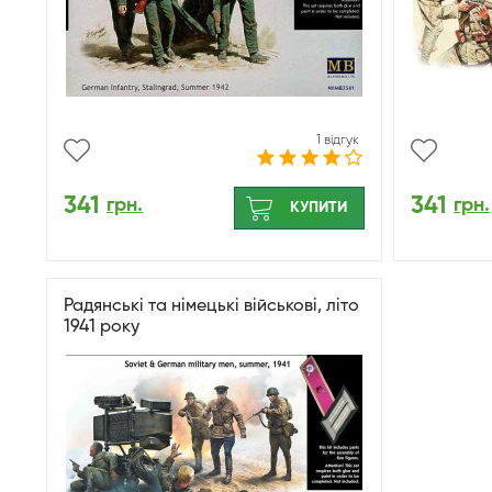
1 відгук
341
341
грн.
грн.
КУПИТИ
Радянські та німецькі військові, літо
1941 року