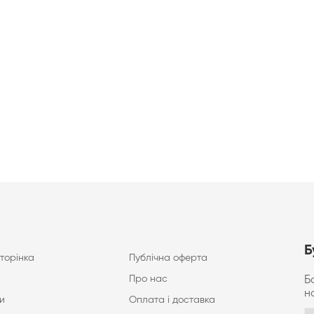
Б
торінка
Публічна оферта
Про нас
Б
н
и
Оплата і доставка