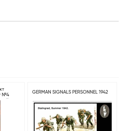
кт
GERMAN SIGNALS PERSONNEL 1942
т №4
олі!
35244