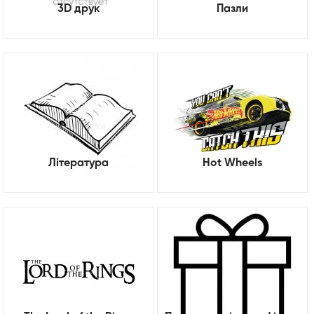
3D друк
Пазли
Література
Hot Wheels