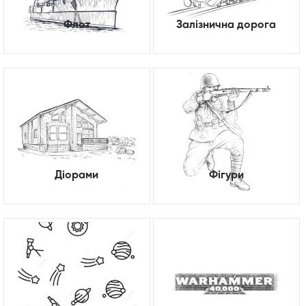
Флот
Залізнична дорога
Діорами
Фігури