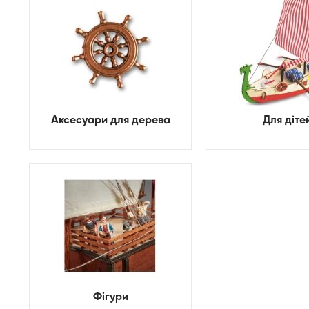
Аксесуари для дерева
Для діте
Фігури