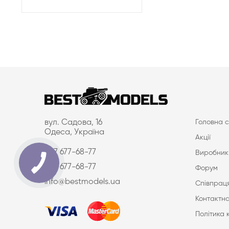
вул. Садова, 16
Головна с
Одеса, Україна
Акції
097 677-68-77
Виробник
063 677-68-77
Форум
info@bestmodels.ua
Співпраця
Контактна
Політика 