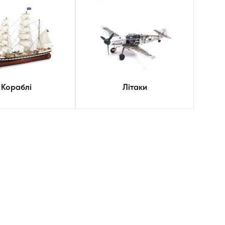
Кораблі
Літаки