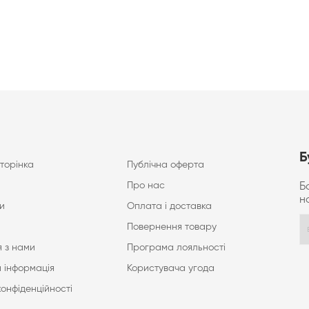
Б
торінка
Публічна оферта
Про нас
Б
н
и
Оплата і доставка
Повернення товару
 з нами
Програма лояльності
 інформація
Користувача угода
конфіденційності