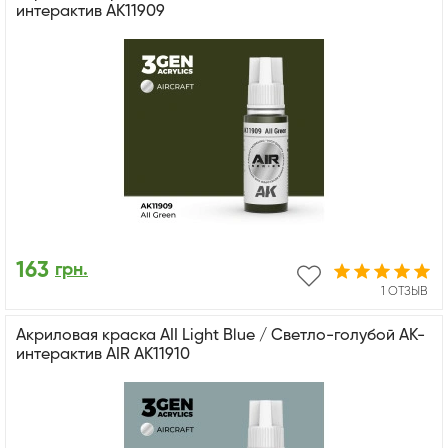
интерактив AK11909
163
грн.
1 ОТЗЫВ
Акриловая краска AII Light Blue / Светло-голубой АК-
интерактив AIR AK11910