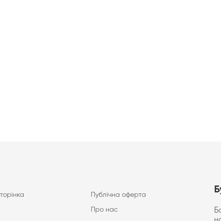
Б
торінка
Публічна оферта
Про нас
Б
н