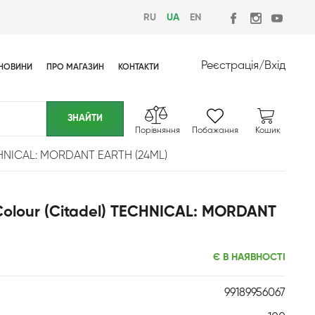
RU
UA
EN
Реєстрація
/
Вхід
НОВИНИ
ПРО МАГАЗИН
КОНТАКТИ
Порівняння
Побажання
Кошик
CHNICAL: MORDANT EARTH (24ML)
lour (Citadel) TECHNICAL: MORDANT
Є В НАЯВНОСТІ
99189956067