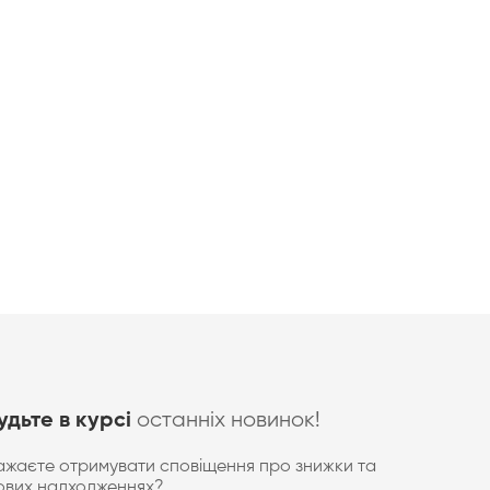
останніх новинок!
удьте в курсі
ажаєте отримувати сповіщення про знижки та
ових надходженнях?