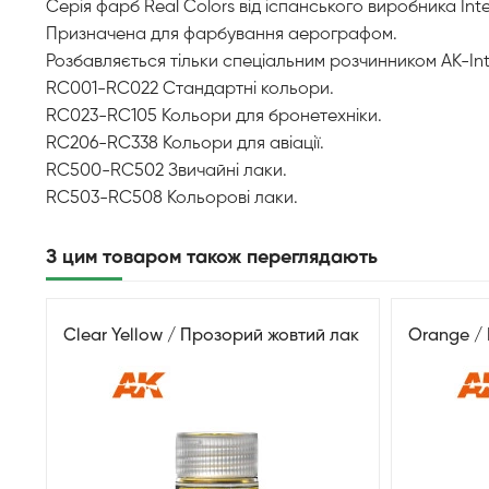
Серія фарб Real Colors від іспанського виробника Int
Призначена для фарбування аерографом.
Розбавляється тільки спеціальним розчинником AK-Int
RC001-RC022 Стандартні кольори.
RC023-RC105 Кольори для бронетехніки.
RC206-RC338 Кольори для авіації.
RC500-RC502 Звичайні лаки.
RC503-RC508 Кольорові лаки.
З цим товаром також переглядають
Clear Yellow / Прозорий жовтий лак
Orange /