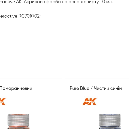
eractive AK. Акрилова фарба на основі спирту, 10 мл.
eractive RC701(702)
 Помаранчевий
Pure Blue / Чистий синій