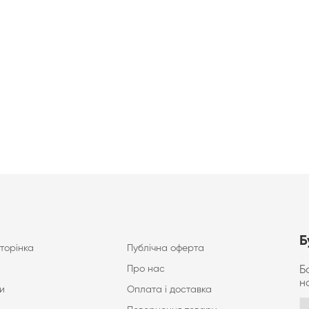
Б
торінка
Публічна оферта
Про нас
Б
н
и
Оплата і доставка