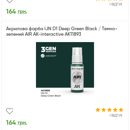
1 ВІДГУК
164
грн.
Акрилова фарба IJN D1 Deep Green Black / Темно-
зелений AIR АК-interactive AK11893
1 ВІДГУК
164
грн.