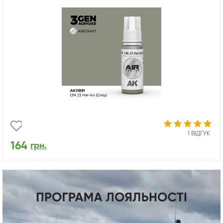
1 ВІДГУК
164
грн.