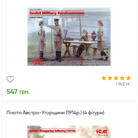
1 ВІДГУК
547
грн.
Піхота Австро-Угорщини (1914р.) (4 фігури)