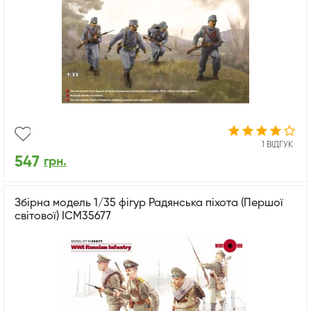
1 ВІДГУК
547
грн.
Збірна модель 1/35 фігур Радянська піхота (Першої
світової) ICM35677