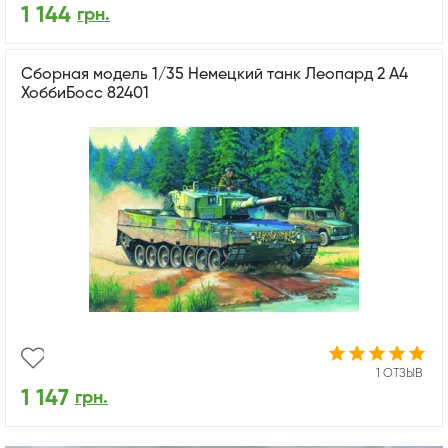
1 144
грн.
Сборная модель 1/35 Немецкий танк Леопард 2 А4
ХоббиБосс 82401
1 ОТЗЫВ
1 147
грн.