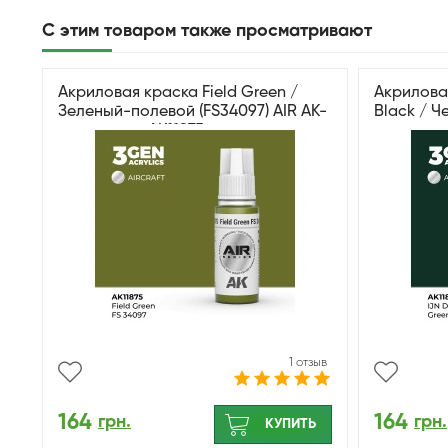
С этим товаром также просматривают
Акриловая краска Field Green /
Акрилова
Зеленый-полевой (FS34097) AIR АК-
Black / Ч
интерактив AK11875
интеракти
1 отзыв
164
164
грн.
грн.
КУПИТЬ