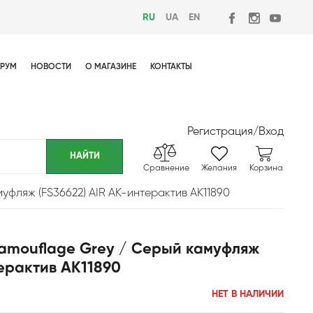
RU
UA
EN
РУМ
НОВОСТИ
О МАГАЗИНЕ
КОНТАКТЫ
Регистрация
/
Вход
Сравнение
Желания
Корзина
уфляж (FS36622) AIR АК-интерактив AK11890
amouflage Grey / Серый камуфляж
терактив AK11890
НЕТ В НАЛИЧИИ