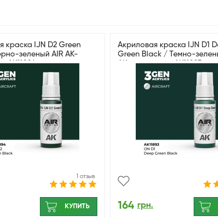
я краска IJN D2 Green
Акриловая краска IJN D1 
ерно-зеленый AIR АК-
Green Black / Темно-зелен
в AK11894
АК-интерактив AK11893
1 отзыв
164
грн.
КУПИТЬ