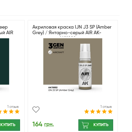
Deep
Акриловая краска IJN J3 SP (Amber
ый AIR
Grey) / Янтарно-серый AIR АК-
интерактив AK11892
1 отзыв
1 отзыв
164
грн.
КУПИТЬ
КУПИТЬ