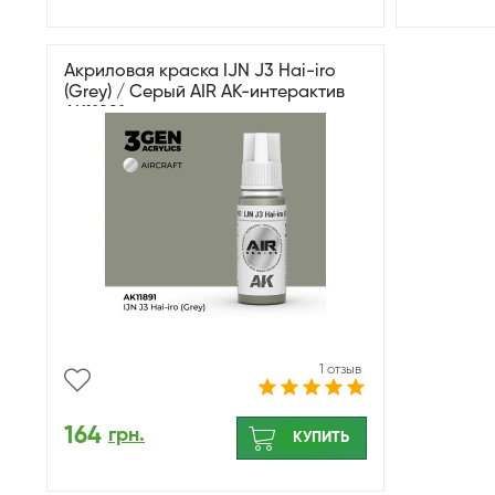
Акриловая краска IJN J3 Hai-iro
(Grey) / Серый AIR АК-интерактив
AK11891
1 отзыв
164
грн.
КУПИТЬ