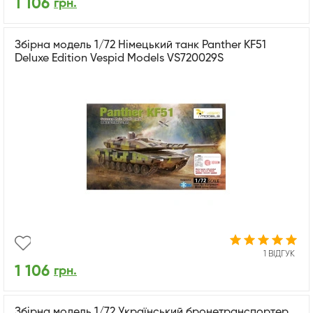
1 106
грн.
Збірна модель 1/72 Німецький танк Panther KF51
Deluxe Edition Vespid Models VS720029S
1 ВІДГУК
1 106
грн.
Збірна модель 1/72 Український бронетранспортер