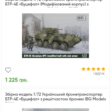
БТР-4Е «Буцефал» (Модифікований корпус) з
решітчастою бронею IBG Models 72152
1 ВІДГУК
1 225
грн.
Збірна модель 1/72 Український бронетранспортер
БТР-4Е «Буцефал» з решітчастою бронею IBG Models
72118