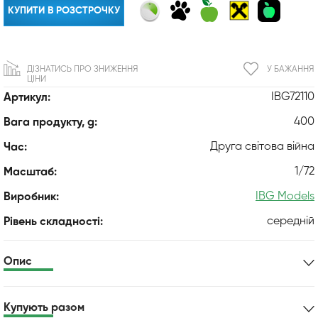
КУПИТИ В РОЗСТРОЧКУ
ДІЗНАТИСЬ ПРО ЗНИЖЕННЯ
У БАЖАННЯ
ЦІНИ
IBG72110
Артикул:
400
Вага продукту, g:
Друга світова війна
Час:
1/72
Масштаб:
IBG Models
Виробник:
середній
Рівень складності:
Опис
Купують разом