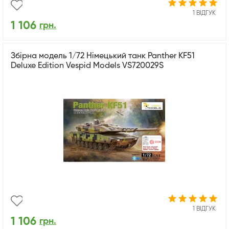
1 ВІДГУК
1 106
грн.
Збірна модель 1/72 Німецький танк Panther KF51
Deluxe Edition Vespid Models VS720029S
1 ВІДГУК
1 106
грн.