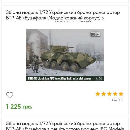
Збірна модель 1/72 Український бронетранспортер
БТР-4Е «Буцефал» (Модифікований корпус) з
решітчастою бронею IBG Models 72152
1 ВІДГУК
1 225
грн.
Збірна модель 1/72 Український бронетранспортер
БТР-4Е «Буцефал» з решітчастою бронею IBG Models