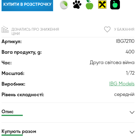
КУПИТИ В РОЗСТРОЧКУ
ДІЗНАТИСЬ ПРО ЗНИЖЕННЯ
У БАЖАННЯ
ЦІНИ
IBG72110
Артикул:
400
Вага продукту, g:
Друга світова війна
Час:
1/72
Масштаб:
IBG Models
Виробник:
середній
Рівень складності:
Опис
Купують разом