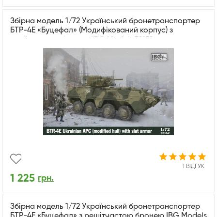
Збірна модель 1/72 Український бронетранспортер
БТР-4Е «Буцефал» (Модифікований корпус) з
решітчастою бронею IBG Models 72152
1 ВІДГУК
1 225
грн.
Збірна модель 1/72 Український бронетранспортер
БТР-4Е «Буцефал» з решітчастою бронею IBG Models