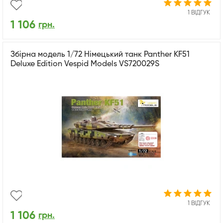
1 ВІДГУК
1 106
грн.
Збірна модель 1/72 Німецький танк Panther KF51
Deluxe Edition Vespid Models VS720029S
1 ВІДГУК
1 106
грн.