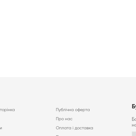
Б
торінка
Публічна оферта
Про нас
Б
н
и
Оплата і доставка