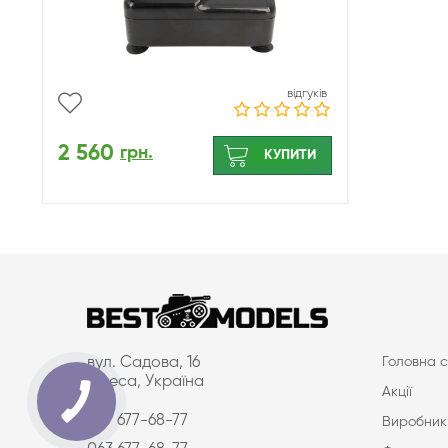
відгуків
2 560
грн.
КУПИТИ
вул. Садова, 16
Головна с
Одеса, Україна
Акції
097 677-68-77
Виробник