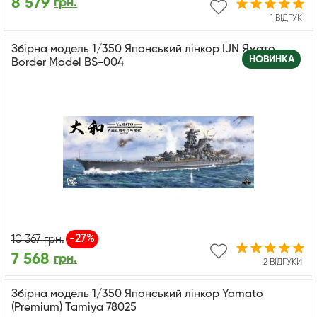
8 579
грн.
1 ВІДГУК
Збірна модель 1/350 Японський лінкор IJN Ямато
НОВИНКА
Border Model BS-004
-27%
10 367
грн.
7 568
грн.
2 ВІДГУКИ
Збірна модель 1/350 Японський лінкор Yamato
(Premium) Tamiya 78025