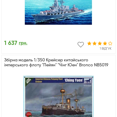
1 637
грн.
1 ВІДГУК
Збірна модель 1/350 Крейсер китайського
імперського флоту "Пейян" "Чінг Юен" Bronco NB5019