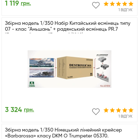
1 119
грн.
1 ВІДГУК
Збірна модель 1/350 Набір Китайський есмінець типу
07 - клас "Аньшань" + радянський есмінець PR.7
"Гремящий" - клас "Гневний" (1942) + пускова установка
і ракета SY-1 Takom 6018W
3 324
грн.
1 ВІДГУК
Збірна модель 1/350 Німецький лінейний крейсер
«Barbarossa» класу DKM O Trumpeter 05370.