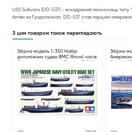
USS Sullivans (DD-537) - ескадрений міноносець типу 
битви за Гуадалканал. DD-537 став першим американс
З цим товаром також переглядають
Збірна модель 1/350 Набір
Збірна мо
допоміжних суден ВМС Японії часів
Американ
Другої світової війни Tamiya 78026
Fletcher 
1 відгук