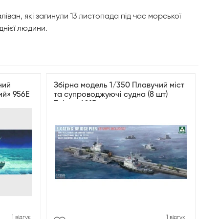
ліван, які загинули 13 листопада під час морської
днієї людини.
ний
Збірна модель 1/350 Плавучий міст
ий» 956Е
та супроводжуючі судна (8 шт)
Takom 6015
1 відгук
1 відгук