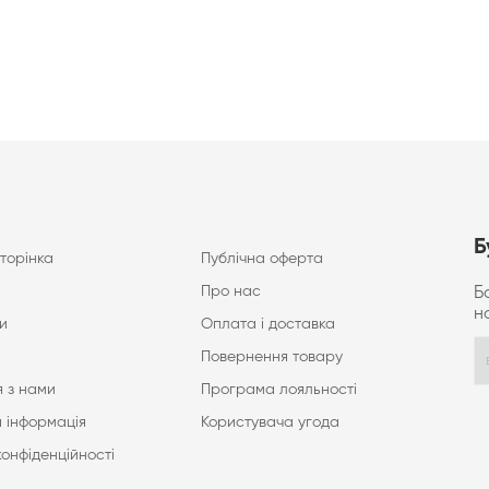
Б
торінка
Публічна оферта
Про нас
Б
н
и
Оплата і доставка
Повернення товару
 з нами
Програма лояльності
 інформація
Користувача угода
конфіденційності