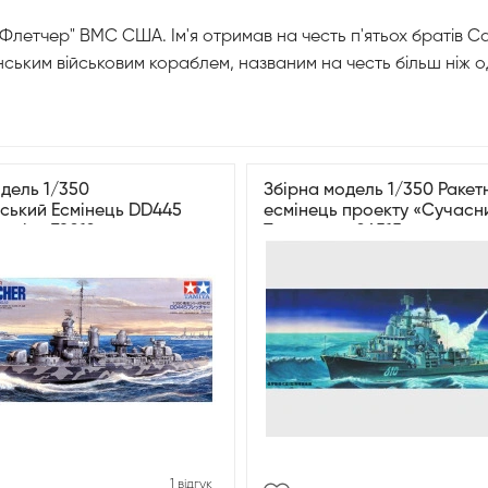
"Флетчер" ВМС США. Ім'я отримав на честь п'ятьох братів Са
ьким військовим кораблем, названим на честь більш ніж о
дель 1/350
Збірна модель 1/350 Ракет
ський Есмінець DD445
есмінець проекту «Сучасн
Tamiya 78012
Трумпетер 04515
1 відгук