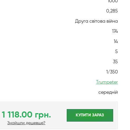
1000
0,285
Друга світова війна
174
14
5
35
1/350
Trumpeter
середній
1 118.00 грн.
КУПИТИ ЗАРАЗ
Знайшли дешевше?