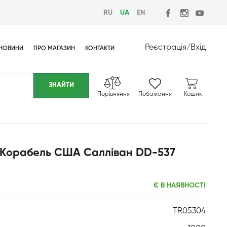
RU
UA
EN
Реєстрація
/
Вхід
НОВИНИ
ПРО МАГАЗИН
КОНТАКТИ
Порівняння
Побажання
Кошик
0 Корабель США Салліван DD-537
Є В НАЯВНОСТІ
TR05304