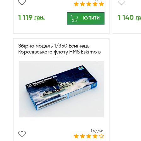
1 119
1 140
грн.
гр
КУПИТИ
Збірна модель 1/350 Есмінець
Королівського флоту HMS Eskimo в
1941 Trumpeter 05331
1 відгук