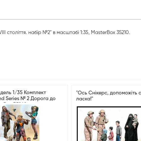
I століття. набір №2" в масштабі 1:35, MasterBox 35210.
дель 1/35 Комплект
"Ось Снікерс, допоможіть с
d Series № 2 Дорога до
ласка!"
erBox 35242