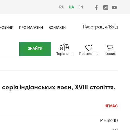
RU
UA
EN
Реєстрація
/
Вхід
НОВИНИ
ПРО МАГАЗИН
КОНТАКТИ
Порівняння
Побажання
Кошик
ерія індіанських воєн, XVIII століття.
НЕМАЄ
MB35210