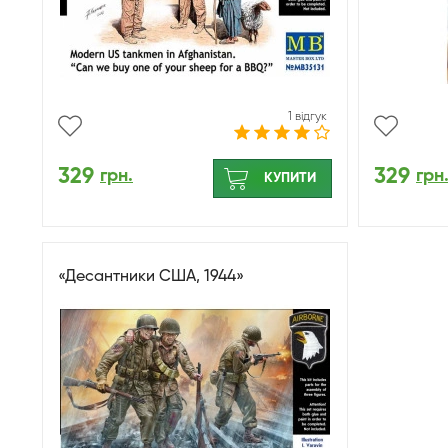
1 відгук
329
329
грн.
грн
КУПИТИ
«Десантники США, 1944»