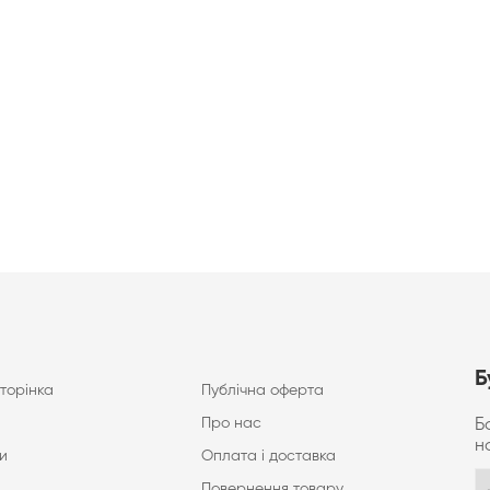
Б
торінка
Публічна оферта
Про нас
Б
н
и
Оплата і доставка
Повернення товару