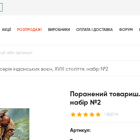
АКЦІЇ
РОЗПРОДАЖ!
ВИРОБНИКИ
ОПЛАТА І ДОСТАВКА
ФОРУМ
рія індіанських воєн, XVIII століття. набір №2
Поранений товариш. с
набір №2
1 ВІДГУК
Артикул: