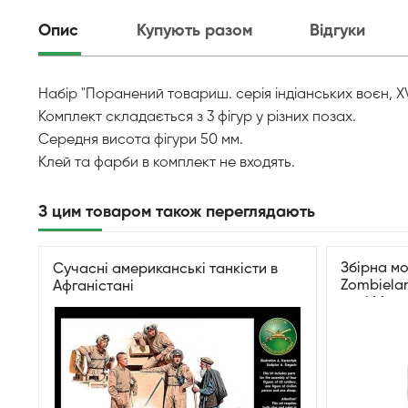
Опис
Купують разом
Відгуки
Набір "Поранений товариш. серія індіанських воєн, XVII
Комплект складається з 3 фігур у різних позах.
Середня висота фігури 50 мм.
Клей та фарби в комплект не входять.
З цим товаром також переглядають
Збірна мо
Сучасні американські танкісти в
Zombielan
Афганістані
волі Mast