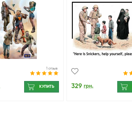
МастерБокс 35242
1 отзыв
329
.
грн.
КУПИТЬ