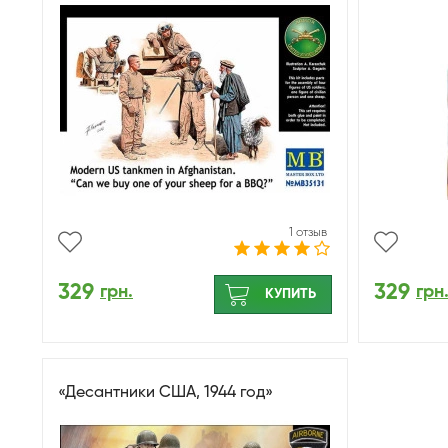
свободе 
1 отзыв
329
329
грн.
грн
КУПИТЬ
«Десантники США, 1944 год»