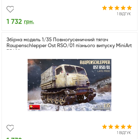
1 ВІДГУК
1 732
грн.
Збірна модель 1/35 Повногусеничний тягач
Raupenschlepper Ost RSO/01 пізнього випуску MiniArt
35482
1 ВІДГУК