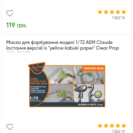
1 ВІДГУК
119
грн.
Маска для фарбування моделі 1/72 A5M Claude
(остання версія) із "yellow kabuki paper" Clear Prop
CPA-72053
1 ВІДГУК