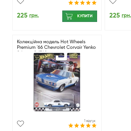
225
225
грн.
грн
КУПИТИ
Колекційна модель Hot Wheels
Premium '66 Chevrolet Corvair Yenko
Stinger GJT68
1 відгук