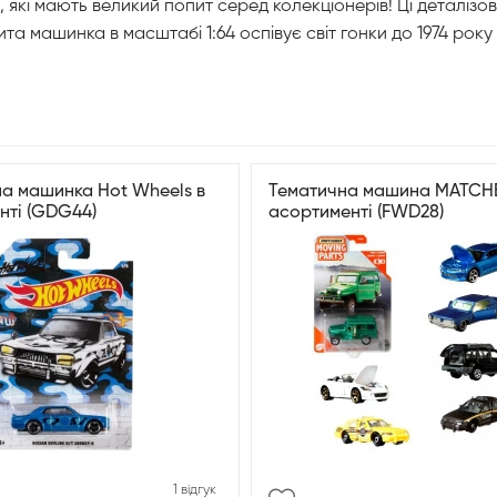
 які мають великий попит серед колекціонерів! Ці деталізо
та машинка в масштабі 1:64 оспівує світ гонки до 1974 ро
на машинка Hot Wheels в
Тематична машина MATCH
нті (GDG44)
асортименті (FWD28)
1 відгук