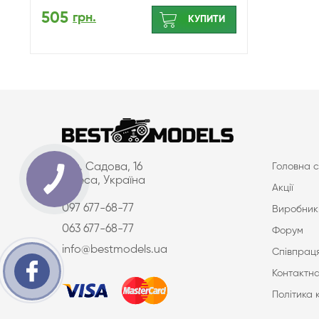
505
грн.
КУПИТИ
вул. Садова, 16
Головна с
Одеса, Україна
Акції
097 677-68-77
Виробник
063 677-68-77
Форум
info@bestmodels.ua
Співпраця
Контактна
Політика 