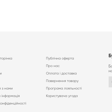
Б
торінка
Публічна оферта
Про нас
Б
н
и
Оплата і доставка
Повернення товару
 з нами
Програма лояльності
 інформація
Користувача угода
конфіденційності