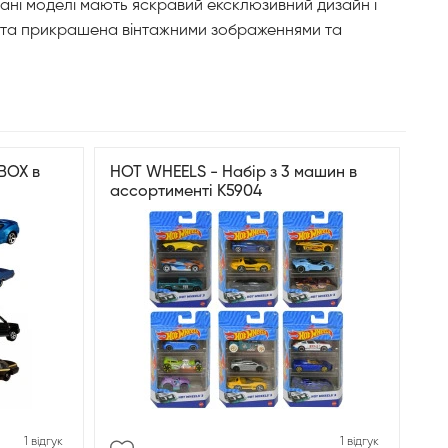
вані моделі мають яскравий ексклюзивний дизайн і
ку та прикрашена вінтажними зображеннями та
BOX в
HOT WHEELS - Набір з 3 машин в
ассортименті K5904
1 відгук
1 відгук