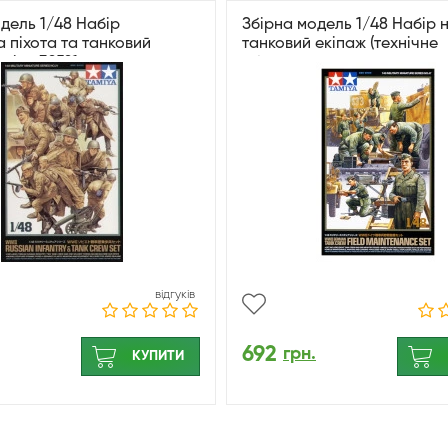
дель 1/48 Набір
Збірна модель 1/48 Набір 
 піхота та танковий
танковий екіпаж (технічне
miya 32521
обслуговування у польових
Tamiya 32547
відгуків
692
грн.
КУПИТИ