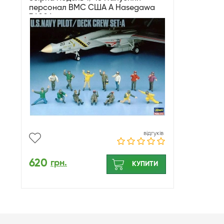
персонал ВМС США А Hasegawa
36006
відгуків
620
грн.
КУПИТИ