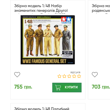
Збірна модель 1/48 Набір
Збірна мо
знаменитих генералів Другої
радянська
світової війни Tamiya 32557
екіпаж Ta
відгуків
755
703
грн.
грн.
КУПИТИ
Збірна модель 1/48 Палубний