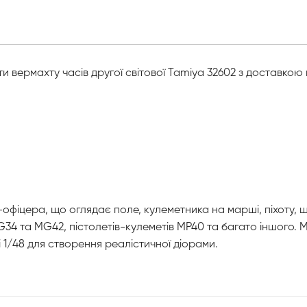
и вермахту часів другої світової Tamiya 32602 з доставкою 
офіцера, що оглядає поле, кулеметника на марші, піхоту, щ
MG34 та MG42, пістолетів-кулеметів MP40 та багато іншого.
і 1/48 для створення реалістичної діорами.