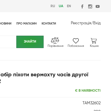
RU
UA
EN
Реєстрація
/
Вхід
НОВИНИ
ПРО МАГАЗИН
КОНТАКТИ
Порівняння
Побажання
Кошик
абір піхоти вермахту часів другої
2
Є В НАЯВНОСТІ
TAM32602