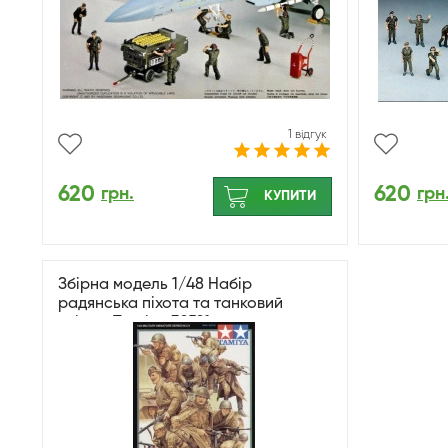
1 відгук
620
620
грн.
грн
КУПИТИ
Збірна модель 1/48 Набір
радянська піхота та танковий
екіпаж Tamiya 32521