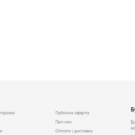
Б
торінка
Публічна оферта
Про нас
Б
н
и
Оплата і доставка