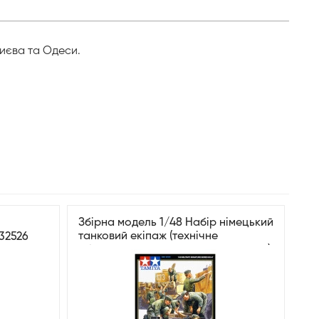
иєва та Одеси.
Збірна модель 1/48 Набір німецький
танковий екіпаж (технічне
 32526
обслуговування у польових умовах)
Tamiya 32547