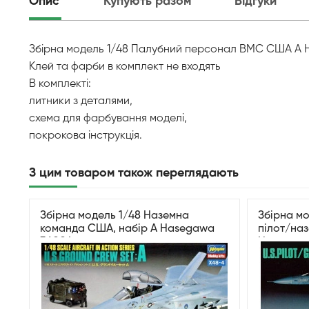
Опис
Купують разом
Відгуки
Збірна модель 1/48 Палубний персонал ВМС США А Ha
Клей та фарби в комплект не входять
В комплекті:
литники з деталями,
схема для фарбування моделі,
покрокова інструкція.
З цим товаром також переглядають
Збірна модель 1/48 Наземна
Збірна м
команда США, набір A Hasegawa
пілот/наз
36004
Hasegaw