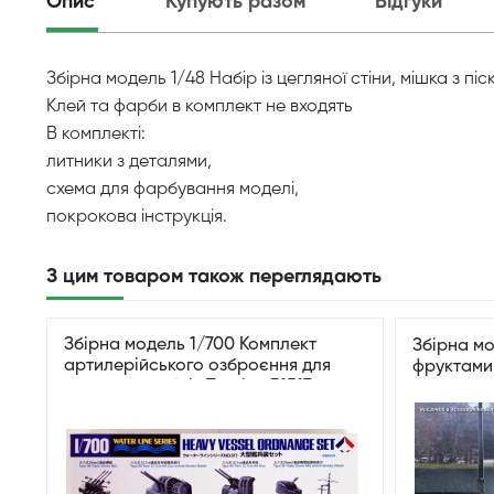
Опис
Купують разом
Відгуки
Збірна модель 1/48 Набір із цегляної стіни, мішка з п
Клей та фарби в комплект не входять
В комплекті:
литники з деталями,
схема для фарбування моделі,
покрокова інструкція.
З цим товаром також переглядають
Збірна модель 1/700 Комплект
Збірна мо
артилерійського озброєння для
фруктами 
важких кораблів Tamiya 31517