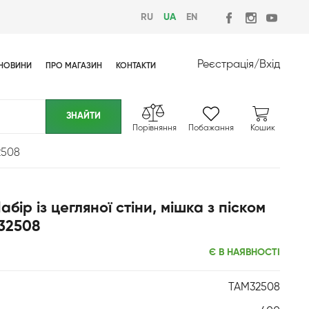
RU
UA
EN
Реєстрація
/
Вхід
НОВИНИ
ПРО МАГАЗИН
КОНТАКТИ
Порівняння
Побажання
Кошик
2508
бір із цегляної стіни, мішка з піском
 32508
Є В НАЯВНОСТІ
TAM32508