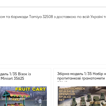
іском та барикади Tamiya 32508 з доставкою по всій Україні
Збірна модель 1/35 Набір н
дель 1/35 Візок із
протитанкові гранатомети 
Miniart 35625
35263