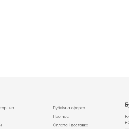
Б
торінка
Публічна оферта
Про нас
Б
н
и
Оплата і доставка