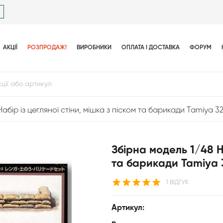
АКЦІЇ
РОЗПРОДАЖ!
ВИРОБНИКИ
ОПЛАТА І ДОСТАВКА
ФОРУМ
абір із цегляної стіни, мішка з піском та барикади Tamiya 3
Збірна модель 1/48 На
та барикади Tamiya
1 ВІДГУК
Артикул: