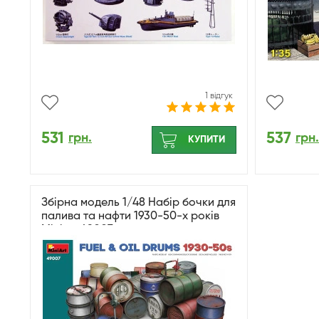
1 відгук
531
537
грн.
грн.
КУПИТИ
Збірна модель 1/48 Набір бочки для
палива та нафти 1930-50-х років
Miniart 49007