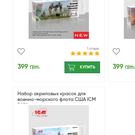
1 отзыв
399
399
грн.
грн.
КУПИТЬ
Набор акриловых красок для
военно-морского флота США ICM
3070