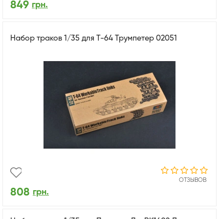
849
грн.
Набор траков 1/35 для Т-64 Трумпетер 02051
ОТЗЫВОВ
808
грн.