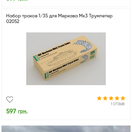
Набор траков 1/35 для Меркава Мк3 Трумпетер
02052
1 ОТЗЫВ
597
грн.