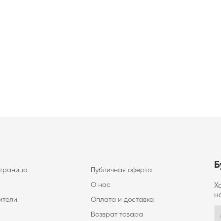
Б
страница
Публичная оферта
О нас
Х
н
ители
Оплата и доставка
Возврат товара