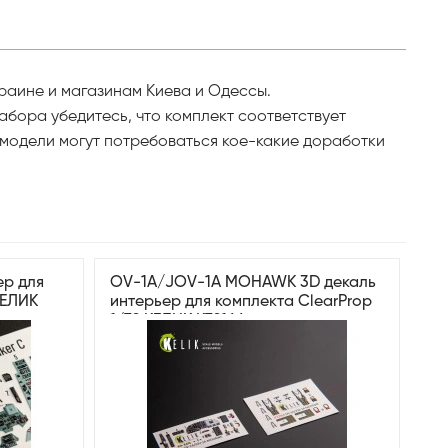
краине и магазинам Киева и Одессы.
абора убедитесь, что комплект соответствует
 модели могут потребоваться кое-какие доработки
ер для
OV-1A/JOV-1A MOHAWK 3D декаль
КЕЛИК
интерьер для комплекта ClearProp
1/72 КЕЛИК K72166