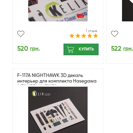
1 отзыв
520
522
грн.
грн.
КУПИТЬ
F-117A NIGHTHAWK 3D декаль
интерьер для комплекта Hasegawa
1/72 КЕЛИК K72170