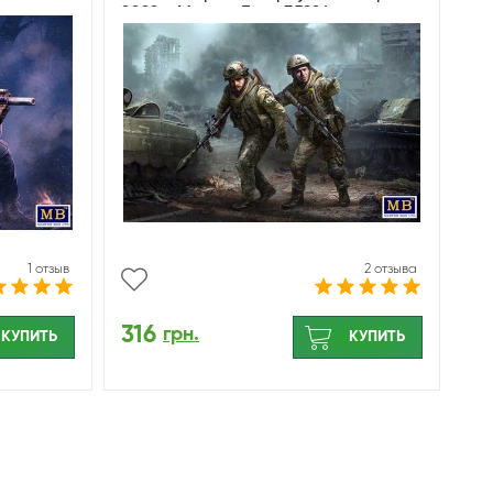
руппа
2022 г. МастерБокс 35224
1 отзыв
2 отзыва
316
грн.
КУПИТЬ
КУПИТЬ