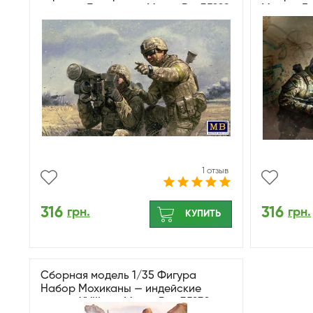
расчет «Джавелин» MasterBox35229
МастерБо
1 отзыв
316
316
грн.
грн.
КУПИТЬ
Сборная модель 1/35 Фигура
Набор Мохиканы — индейские
войны, XVIII век MasterBox 35232