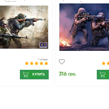
кс 35225
операций. Снайперская г
MasterBox 35235
1 отзыв
316
грн.
КУПИТЬ