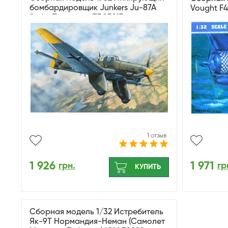
бомбардировщик Junkers Ju-87A
Vought F4
Stuka Trumpeter TR03213
1 отзыв
1 926
1 971
грн.
гр
КУПИТЬ
Сборная модель 1/32 Истребитель
Як-9Т Нормандия-Неман (Самолет