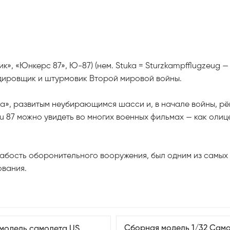
жник», «Юнкерс 87», Ю-87) (нем. Stuka = Sturzkampfflugz
дировщик и штурмовик Второй мировой войны.
а», развитым неубирающимся шасси и, в начале войны, рё
Ju 87 можно увидеть во многих военных фильмах — как оли
лабость оборонительного вооружения, был одним из самы
ования.
Сборная модель 1/32 Сам
модель самолета US