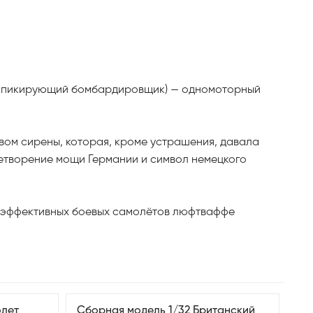
eug — пикирующий бомбардировщик) — одномоторный
вом сирены, которая, кроме устрашения, давала
цетворение мощи Германии и символ немецкого
х эффективных боевых самолётов люфтваффе
олет
Сборная модель 1/32 Британский