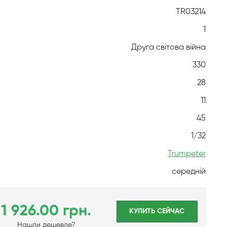
TR03214
1
Друга світова війна
330
28
11
45
1/32
Trumpeter
середній
1 926.00 грн.
КУПИТЬ CЕЙЧАС
Нашли дешевле?