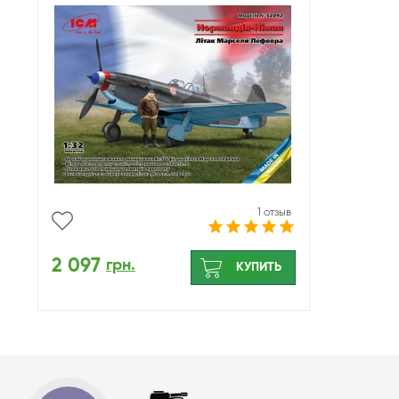
Марселя Лефевра) ICM 32092
1 отзыв
2 097
грн.
КУПИТЬ