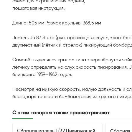
схема для окрашивания модели,
пошаговая инструкция.
Длина: 505 мм Размах крыльев: 368,5 мм
Junkers Ju 87 Stuka (рус. прозвище «певун», «лаптё
двухместный (лётчик и стрелок) пикирующий бомбар
Самолёт выделялся крылом типа «перевёрнутая чайк
лётчику определять на слух скорость пикирования. 
блицкрига 1939—1942 годов.
Несмотря на низкую скорость, малую дальность и с
благодаря точности бомбометания из крутого пикир
С этим товаром также просматривают
Сборная модель 1/32 Пикирующий
Сборная 