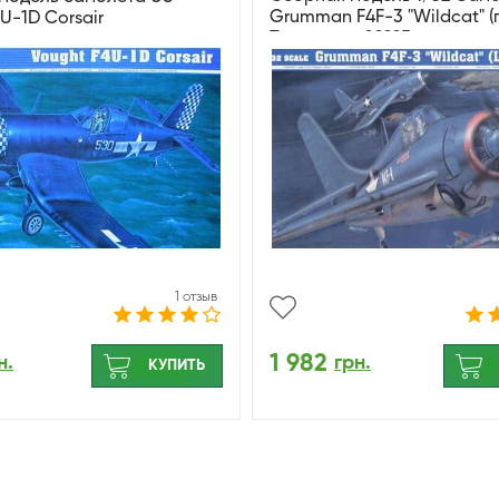
Grumman F4F-3 "Wildcat" (
U-1D Corsair
Трумпетер 02225
1 отзыв
1 982
н.
грн.
КУПИТЬ