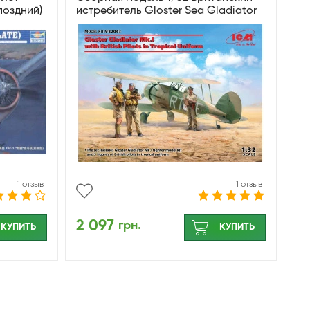
поздний)
истребитель Gloster Sea Gladiator
Mk.II с британскими пилотами
1 отзыв
1 отзыв
2 097
грн.
КУПИТЬ
КУПИТЬ