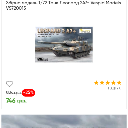
Збірна модель 1/72 Танк Леопард 2A7+ Vespid Models
VS720015
1 ВІДГУК
-25%
995
грн.
746
грн.