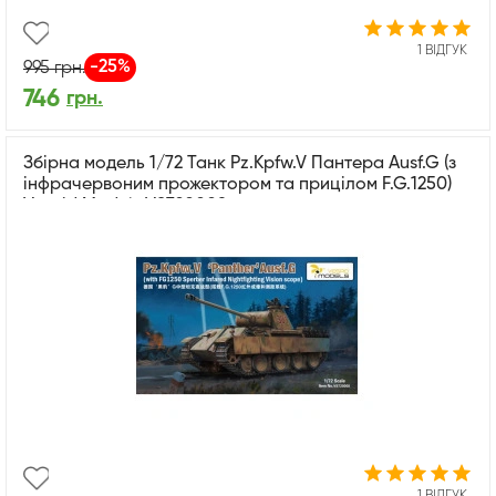
1 ВІДГУК
-25%
995
грн.
746
грн.
Збірна модель 1/72 Танк Pz.Kpfw.V Пантера Ausf.G (з
інфрачервоним прожектором та прицілом F.G.1250)
Vespid Models VS720008
1 ВІДГУК