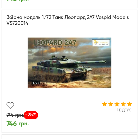
Збірна модель 1/72 Танк Леопард 2A7 Vespid Models
VS720014
1 ВІДГУК
-25%
995
грн.
746
грн.