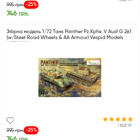
-25%
995
грн.
746
грн.
Збірна модель 1/72 Танк Panther Pz.Kpfw. V Ausf G 2в1
(w/Steel Road Wheels & AA Armour) Vespid Models
VS720009
1 ВІДГУК
-25%
995
грн.
746
грн.