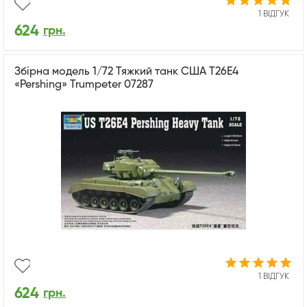
1 ВІДГУК
624
грн.
Збірна модель 1/72 Тяжкий танк США Т26Е4
«Pershing» Trumpeter 07287
1 ВІДГУК
624
грн.