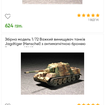
1 ВІДГУК
624
грн.
Збірна модель 1/72 Важкий винищувач танків
Jagdtiger (Henschel) з антимагнітною бронею
Trumpeter 07293