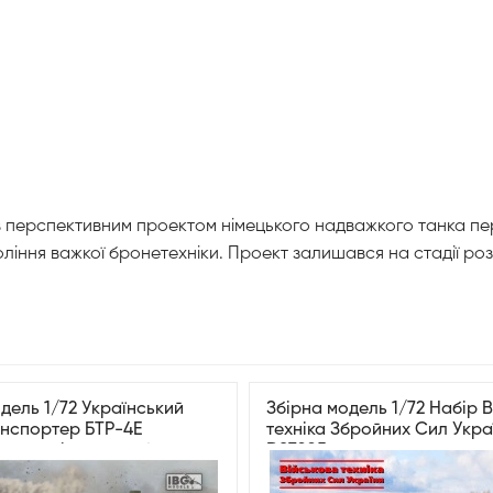
був перспективним проектом німецького надважкого танка пер
ління важкої бронетехніки. Проект залишався на стадії ро
дель 1/72 Український
Збірна модель 1/72 Набір 
нспортер БТР-4Е
техніка Збройних Сил Укра
» з решітчастою бронею
DS7205
s 72118