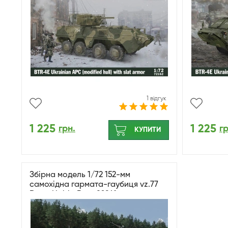
72152
1 відгук
1 225
1 225
грн.
гр
КУПИТИ
Збірна модель 1/72 152-мм
самохідна гармата-гаубиця vz.77
Dana HobbyBoss 82941