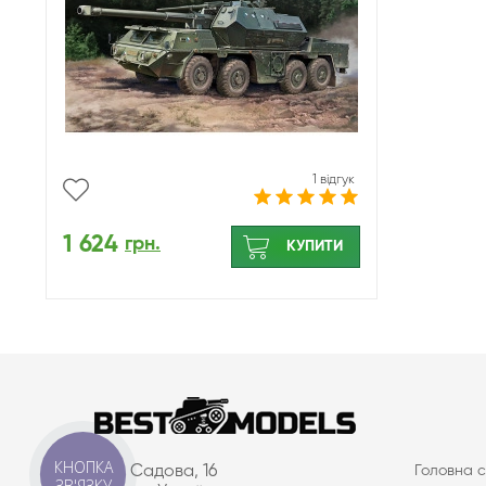
1 відгук
1 624
грн.
КУПИТИ
КНОПКА
вул. Садова, 16
Головна с
ЗВ'ЯЗКУ