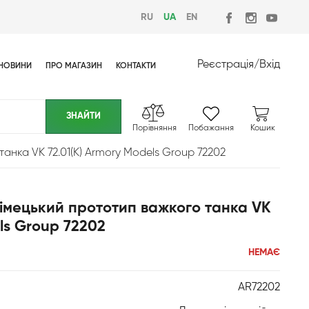
RU
UA
EN
Реєстрація
/
Вхід
НОВИНИ
ПРО МАГАЗИН
КОНТАКТИ
Порівняння
Побажання
Кошик
анка VK 72.01(K) Armory Models Group 72202
Німецький прототип важкого танка VK
ls Group 72202
НЕМАЄ
AR72202