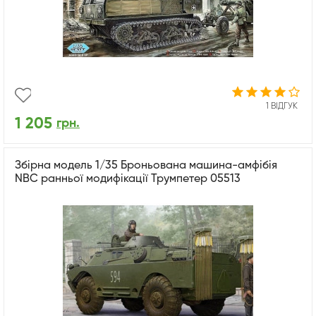
1 ВІДГУК
1 205
грн.
Збірна модель 1/35 Броньована машина-амфібія
NBC ранньої модифікації Трумпетер 05513