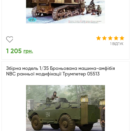
1 ВІДГУК
1 205
грн.
Збірна модель 1/35 Броньована машина-амфібія
NBC ранньої модифікації Трумпетер 05513