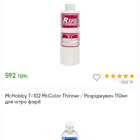
592
грн.
1 ВІДГУК
Mr.Hobby T-102 Mr.Color Thinner / Розріджувач 110мл
для нітро фарб