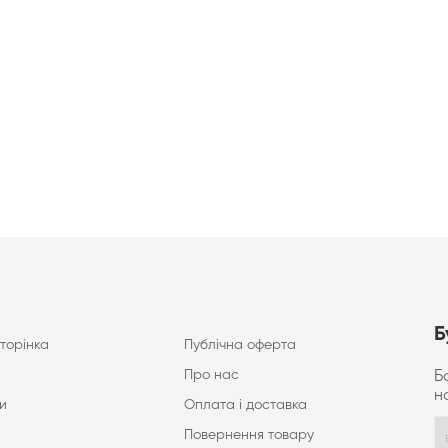
Б
торінка
Публічна оферта
Про нас
Б
н
и
Оплата і доставка
Повернення товару