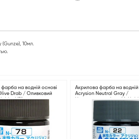
(Gunze), 10мл.
тью.
 фарба на водній основі
Акрилова фарба на водній
Olive Drab / Оливковий
Acrysion Neutral Gray /
.Hobby N78
Нейтральний сірий Mr.Hob