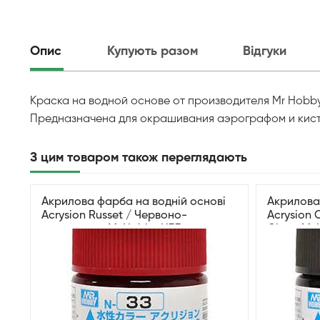
Опис
Купують разом
Відгуки
Краска на водной основе от производителя Mr Hobby 
Предназначена для окрашивания аэрографом и кис
З цим товаром також переглядають
Акрилова фарба на водній основі
Акрилова
Acrysion Russet / Червоно-
Acrysion 
коричневий Mr.Hobby N33
Сірий Mr