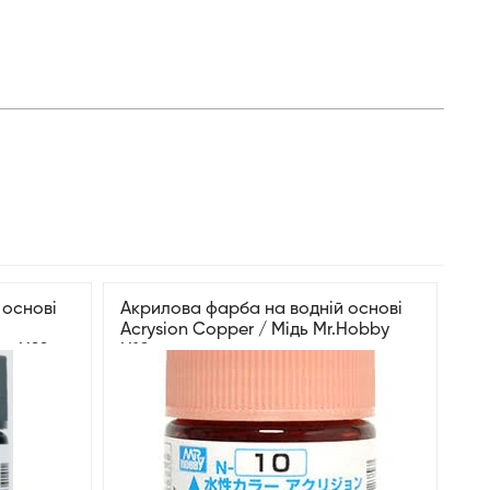
 основі
Акрилова фарба на водній основі
Acrysion Copper / Мідь Mr.Hobby
by N22
N10