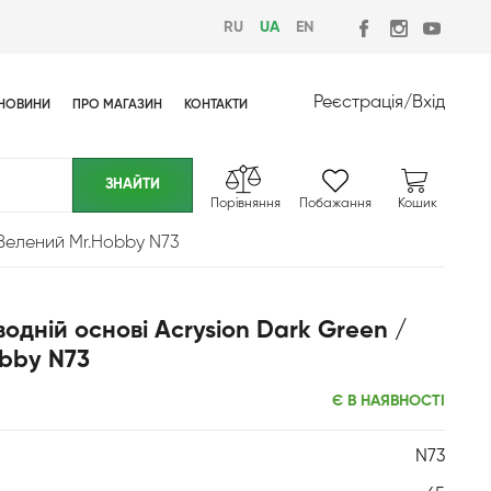
RU
UA
EN
Реєстрація
/
Вхід
НОВИНИ
ПРО МАГАЗИН
КОНТАКТИ
Порівняння
Побажання
Кошик
 Зелений Mr.Hobby N73
одній основі Acrysion Dark Green /
bby N73
Є В НАЯВНОСТІ
N73