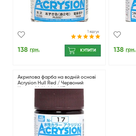
1 відгук
138
138
грн.
грн.
КУПИТИ
Акрилова фарба на водній основі
Acrysion Hull Red / Червоний
Корпус Mr.Hobby N17