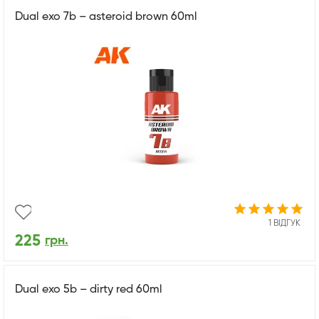
Dual exo 7b – asteroid brown 60ml
1 ВІДГУК
225
грн.
Dual exo 5b – dirty red 60ml