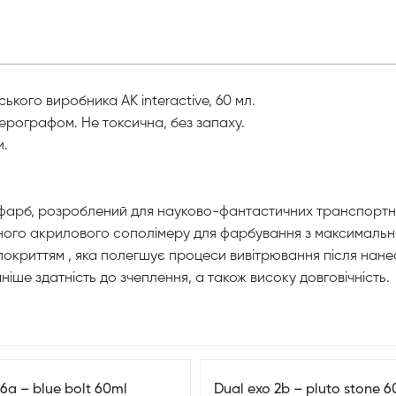
ького виробника AK interactive, 60 мл.
аерографом. Не токсична, без запаху.
и.
 фарб, розроблений для науково-фантастичних транспортних
дного акрилового сополімеру для фарбування з максимальн
криттям , яка полегшує процеси вивітрювання після нане
іше здатність до зчеплення, а також високу довговічність.
16a – blue bolt 60ml
Dual exo 2b – pluto stone 