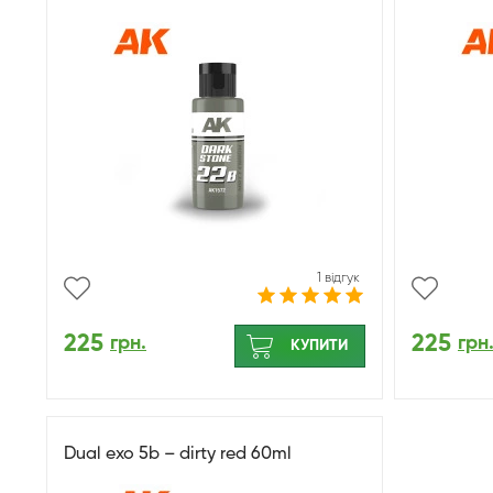
1 відгук
225
225
грн.
грн
КУПИТИ
Dual exo 5b – dirty red 60ml