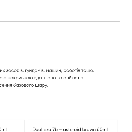
 засобів, гундамів, машин, роботів тощо.
ою покривною здатністю та стійкістю.
сення базового шару.
60ml
Dual exo 7b – asteroid brown 60ml