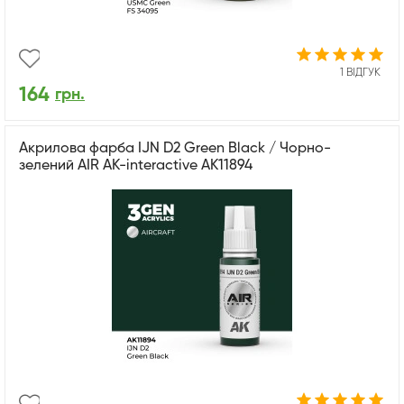
1 ВІДГУК
164
грн.
Акрилова фарба IJN D2 Green Black / Чорно-
зелений AIR АК-interactive AK11894