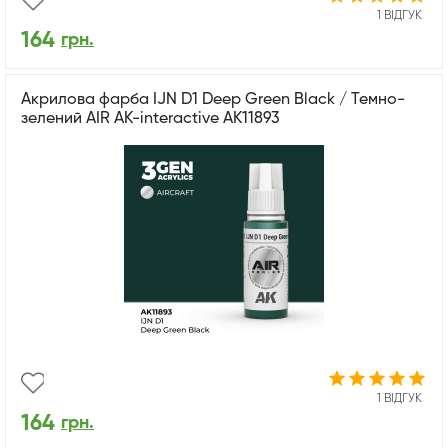
1 ВІДГУК
164
грн.
Акрилова фарба IJN D1 Deep Green Black / Темно-
зелений AIR АК-interactive AK11893
1 ВІДГУК
164
грн.