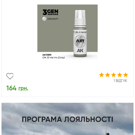
1 ВІДГУК
164
грн.