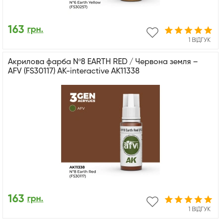
163
грн.
1 ВІДГУК
Акрилова фарба Nº8 EARTH RED / Червона земля –
AFV (FS30117) АК-interactive AK11338
163
грн.
1 ВІДГУК