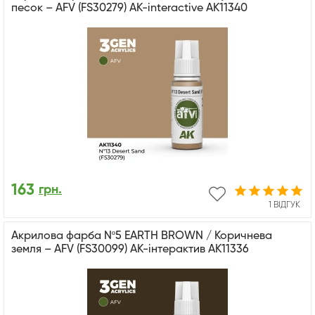
песок – AFV (FS30279) АК-interactive AK11340
163
грн.
1 ВІДГУК
Акрилова фарба Nº5 EARTH BROWN / Коричнева
земля – AFV (FS30099) АК-інтерактив AK11336