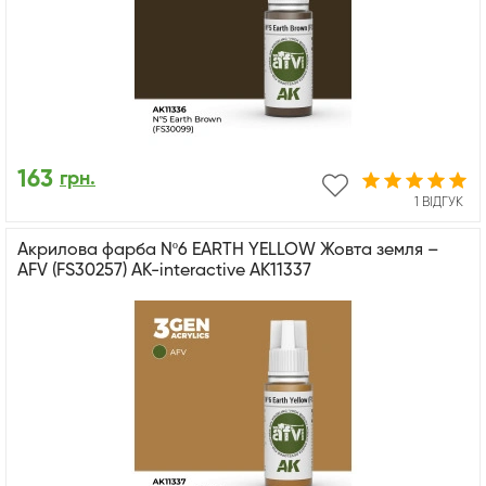
163
грн.
1 ВІДГУК
Акрилова фарба Nº6 EARTH YELLOW Жовта земля –
AFV (FS30257) АК-interactive AK11337