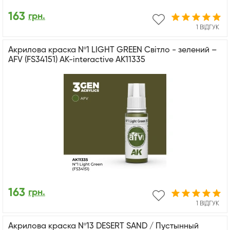
163
грн.
1 ВІДГУК
Акрилова краска Nº1 LIGHT GREEN Світло - зелений –
AFV (FS34151) АК-interactive AK11335
163
грн.
1 ВІДГУК
Акрилова краска Nº13 DESERT SAND / Пустынный