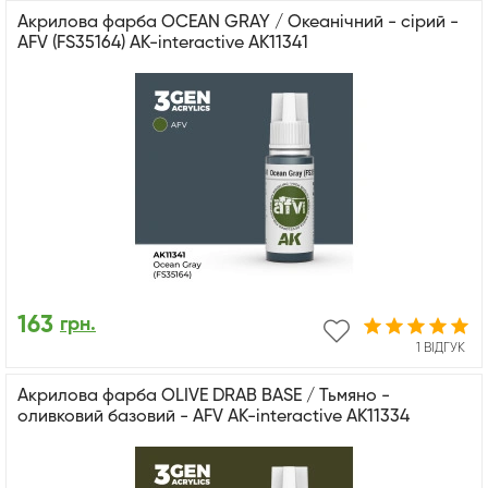
Акрилова фарба OCEAN GRAY / Океанічний - сірий -
AFV (FS35164) АК-interactive AK11341
163
грн.
1 ВІДГУК
Акрилова фарба OLIVE DRAB BASE / Тьмяно -
оливковий базовий - AFV АК-interactive AK11334