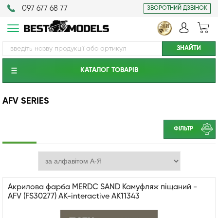
097 677 68 77
ЗВОРОТНИЙ ДЗВІНОК
КАТАЛОГ ТОВАРIВ
AFV SERIES
ФІЛЬТР
Акрилова фарба MERDC SAND Камуфляж піщаний -
AFV (FS30277) АК-interactive AK11343