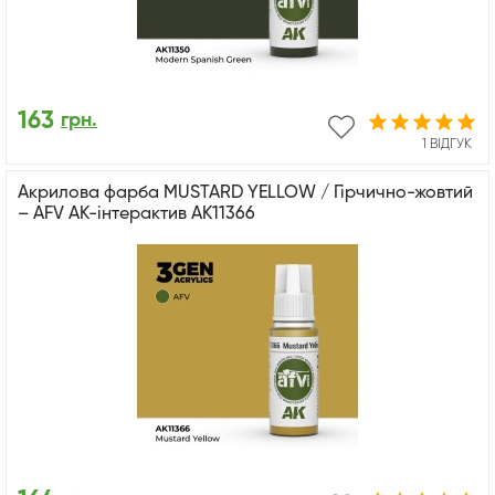
163
грн.
1 ВІДГУК
Акрилова фарба MUSTARD YELLOW / Гірчично-жовтий
– AFV АК-інтерактив AK11366