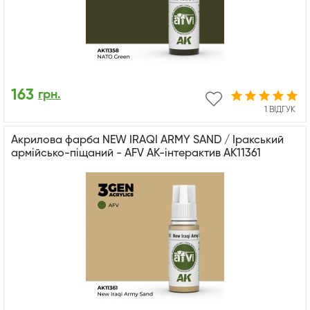
163
грн.
1 ВІДГУК
Акрилова фарба NEW IRAQI ARMY SAND / Іракський
армійсько-піщаний - AFV АК-інтерактив AK11361