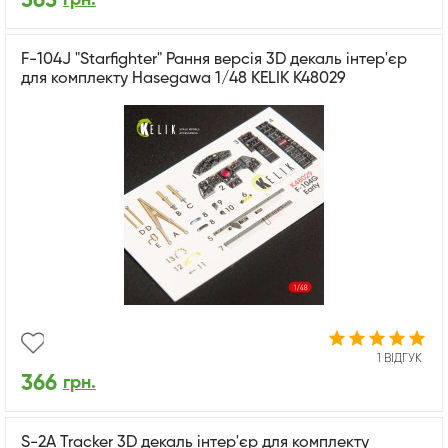
365
F-104J "Starfighter" Рання версія 3D декаль інтер'єр
для комплекту Hasegawa 1/48 KELIK K48029
1 ВІДГУК
366
грн.
S-2A Tracker 3D декаль інтер'єр для комплекту