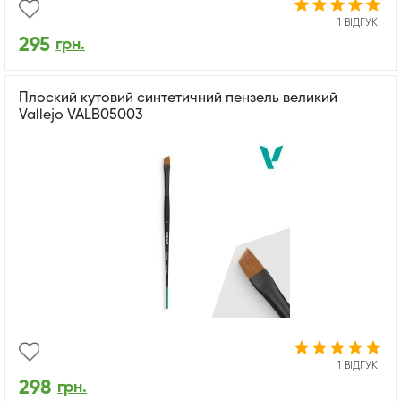
1 ВІДГУК
295
грн.
Плоский кутовий синтетичний пензель великий
Vallejo VALB05003
1 ВІДГУК
298
грн.