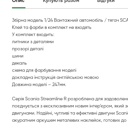
Опис
Купують разом
Відгуки
Збірна модель 1/24 Вантажний автомобіль / тягач SCAN
Клей та фарби в комплект не входять
У комплект входить:
литники з деталями
прозорі деталі
шини
декаль
схема для фарбування моделі
докладна інструкція англійською мовою
Довжина моделі – 247мм.
Серія Scania Streamline R розроблена для задоволен
поєднується з ексклюзивним новим інтер’єром, який за
двигунами. Надійні, чутливі та ефективні двигуни S
акуратним аркушем металевих наклейок, готових до 