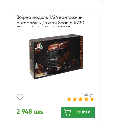
Збірна модель 1/24 вантажний
автомобіль / тягач Scania R730
"Black Amber" Italeri 3897
1 відгук
2 948
грн.
КУПИТИ