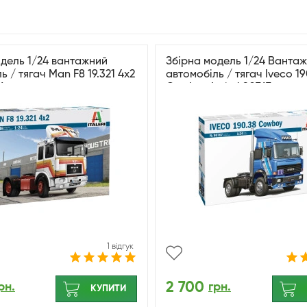
одель 1/24 вантажний
Збірна модель 1/24 Ванта
ь / тягач Man F8 19.321 4x2
автомобіль / тягач Iveco 19
46
Cowboy Italeri 90767
1 відгук
2 700
рн.
грн.
КУПИТИ