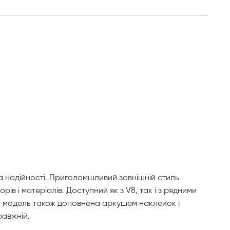
а надійності. Приголомшливий зовнішній стиль
в і матеріалів. Доступний як з V8, так і з рядними
ша модель також доповнена аркушем наклейок і
равжній.