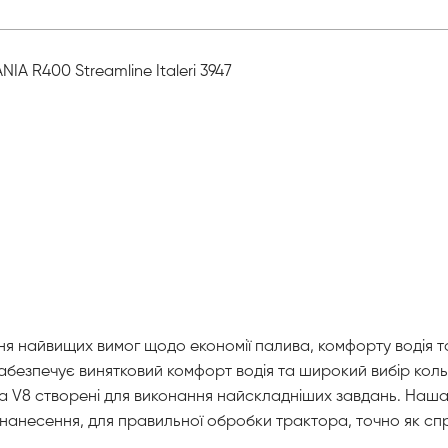
IA R400 Streamline Italeri 3947
ня найвищих вимог щодо економії палива, комфорту водія т
безпечує винятковий комфорт водія та широкий вибір кольорі
cania V8 створені для виконання найскладніших завдань. На
нанесення, для правильної обробки трактора, точно як сп