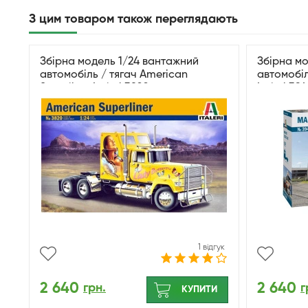
З цим товаром також переглядають
Збірна модель 1/24 вантажний
Збірна м
автомобіль / тягач American
автомобіл
Superliner Italeri 3820
Italeri 39
1 відгук
2 640
2 640
грн.
г
КУПИТИ