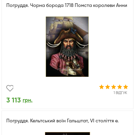
Погруддя. Чорна борода 1718 Помста королеви Анни
1 ВІДГУК
3 113
грн.
Погруддя. Кельтський воїн Гальштат, VI століття е.